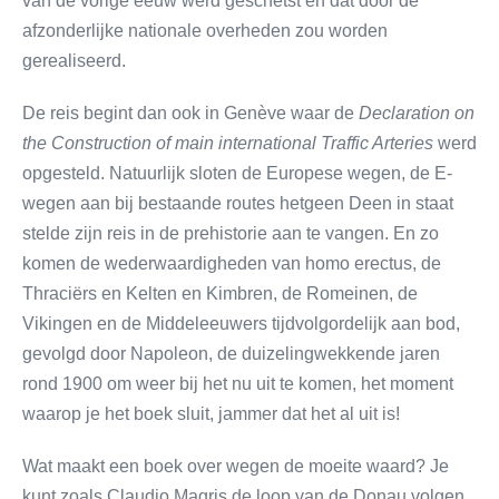
van de vorige eeuw werd geschetst en dat door de
afzonderlijke nationale overheden zou worden
gerealiseerd.
De reis begint dan ook in Genève waar de
Declaration on
the Construction of main international Traffic Arteries
werd
opgesteld. Natuurlijk sloten de Europese wegen, de E-
wegen aan bij bestaande routes hetgeen Deen in staat
stelde zijn reis in de prehistorie aan te vangen. En zo
komen de wederwaardigheden van homo erectus, de
Thraciërs en Kelten en Kimbren, de Romeinen, de
Vikingen en de Middeleeuwers tijdvolgordelijk aan bod,
gevolgd door Napoleon, de duizelingwekkende jaren
rond 1900 om weer bij het nu uit te komen, het moment
waarop je het boek sluit, jammer dat het al uit is!
Wat maakt een boek over wegen de moeite waard? Je
kunt zoals Claudio Magris de loop van de Donau volgen