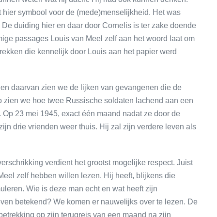
at hier symbool voor de (mede)menselijkheid. Het was
 De duiding hier en daar door Cornelis is ter zake doende
ommige passages Louis van Meel zelf aan het woord laat om
rekken die kennelijk door Louis aan het papier werd
 een daarvan zien we de lijken van gevangenen die de
o zien we hoe twee Russische soldaten lachend aan een
n. Op 23 mei 1945, exact één maand nadat ze door de
 drie vrienden weer thuis. Hij zal zijn verdere leven als
schrikking verdient het grootst mogelijke respect. Juist
eel zelf hebben willen lezen. Hij heeft, blijkens die
uleren. Wie is deze man echt en wat heeft zijn
leven betekend? We komen er nauwelijks over te lezen. De
trekking op zijn terugreis van een maand na zijn