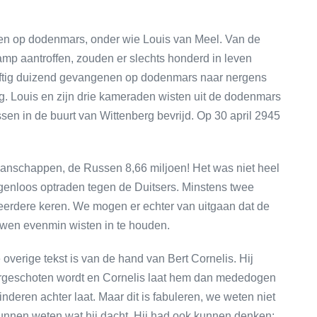
en op dodenmars, onder wie Louis van Meel. Van de
mp aantroffen, zouden er slechts honderd in leven
ijftig duizend gevangenen op dodenmars naar nergens
. Louis en zijn drie kameraden wisten uit de dodenmars
ssen in de buurt van Wittenberg bevrijd. Op 30 april 2945
anschappen, de Russen 8,66 miljoen! Het was niet heel
enloos optraden tegen de Duitsers. Minstens twee
eerdere keren. We mogen er echter van uitgaan dat de
uwen evenmin wisten in te houden.
e overige tekst is van de hand van Bert Cornelis. Hij
neergeschoten wordt en Cornelis laat hem dan mededogen
nderen achter laat. Maar dit is fabuleren, we weten niet
kunnen weten wat hij dacht. Hij had ook kunnen denken: