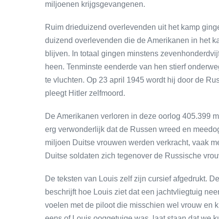
miljoenen krijgsgevangenen.
Ruim drieduizend overlevenden uit het kamp ging
duizend overlevenden die de Amerikanen in het ka
blijven. In totaal gingen minstens zevenhonderdv
heen. Tenminste eenderde van hen stierf onderweg
te vluchten. Op 23 april 1945 wordt hij door de Ru
pleegt Hitler zelfmoord.
De Amerikanen verloren in deze oorlog 405.399 m
erg verwonderlijk dat de Russen wreed en meedog
miljoen Duitse vrouwen werden verkracht, vaak m
Duitse soldaten zich tegenover de Russische vro
De teksten van Louis zelf zijn cursief afgedrukt. D
beschrijft hoe Louis ziet dat een jachtvliegtuig 
voelen met de piloot die misschien wel vrouw en ki
eens of Louis ooggetuige was, laat staan dat we 