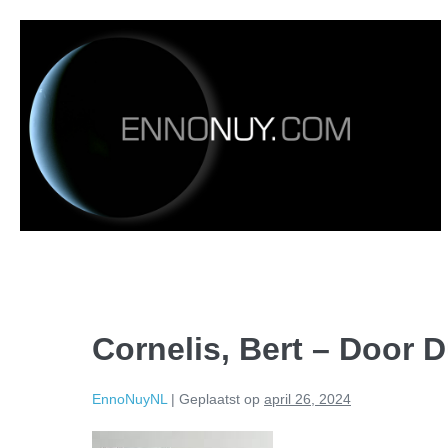
Cornelis, Bert – Door 
EnnoNuyNL
|
Geplaatst op
april 26, 2024