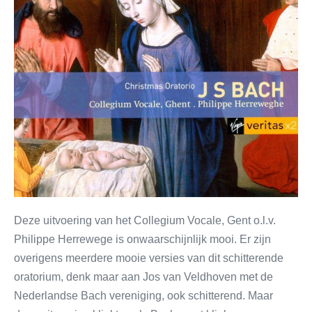
Deze uitvoering van het Collegium Vocale, Gent o.l.v.
Philippe Herrewege is onwaarschijnlijk mooi. Er zijn
overigens meerdere mooie versies van dit schitterende
oratorium, denk maar aan Jos van Veldhoven met de
Nederlandse Bach vereniging, ook schitterend. Maar