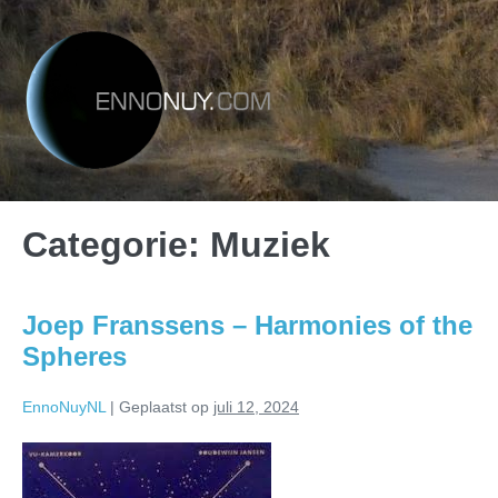
Categorie:
Muziek
Joep Franssens – Harmonies of the
Spheres
EnnoNuyNL
|
Geplaatst op
juli 12, 2024