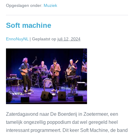
Opgeslagen onder:
Muziek
Soft machine
EnnoNuyNL
|
Geplaatst op
juli 12, 2024
Zaterdagavond naar De Boerderij in Zoetermeer, een
tamelijk ongezellig poppodium dat wel geregeld heel
interessant programmeert. Dit keer Soft Machine, de band