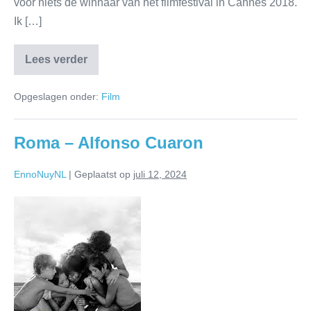
voor niets de winnaar van het filmfestival in Cannes 2018.
Ik […]
Lees verder
Opgeslagen onder:
Film
Roma – Alfonso Cuaron
EnnoNuyNL
|
Geplaatst op
juli 12, 2024