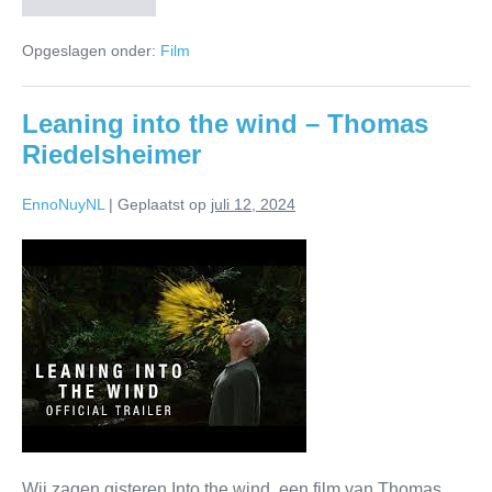
Opgeslagen onder:
Film
Leaning into the wind – Thomas
Riedelsheimer
EnnoNuyNL
|
Geplaatst op
juli 12, 2024
Wij zagen gisteren Into the wind, een film van Thomas