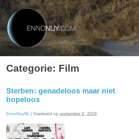
Categorie:
Film
Sterben: genadeloos maar niet
hopeloos
EnnoNuyNL
|
Geplaatst op
september 8, 2024