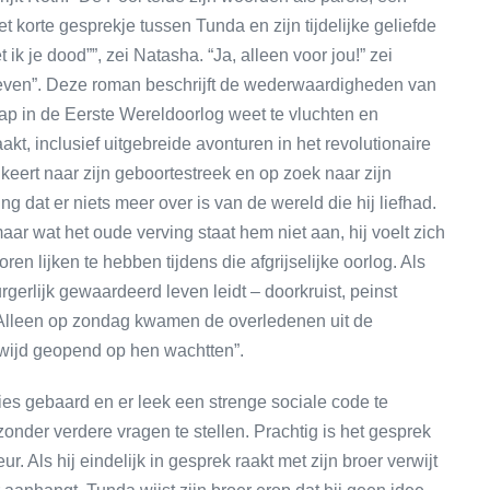
 korte gesprekje tussen Tunda en zijn tijdelijke geliefde
t ik je dood””, zei Natasha. “Ja, alleen voor jou!” zei
leven”. Deze roman beschrijft de wederwaardigheden van
p in de Eerste Wereldoorlog weet te vluchten en
t, inclusief uitgebreide avonturen in het revolutionaire
eert naar zijn geboortestreek en op zoek naar zijn
ling dat er niets meer over is van de wereld die hij liefhad.
aar wat het oude verving staat hem niet aan, hij voelt zich
ren lijken te hebben tijdens die afgrijselijke oorlog. Als
rgerlijk gewaardeerd leven leidt – doorkruist, peinst
 Alleen op zondag kwamen de overledenen uit de
 wijd geopend op hen wachtten”.
s gebaard en er leek een strenge sociale code te
nder verdere vragen te stellen. Prachtig is het gesprek
. Als hij eindelijk in gesprek raakt met zijn broer verwijt