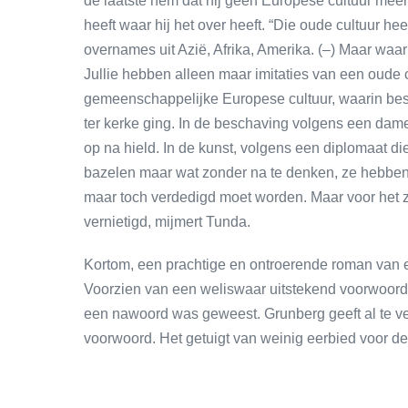
de laatste hem dat hij geen Europese cultuur meer 
heeft waar hij het over heeft. “Die oude cultuur he
overnames uit Azië, Afrika, Amerika. (–) Maar waar 
Jullie hebben alleen maar imitaties van een oude 
gemeenschappelijke Europese cultuur, waarin besta
ter kerke ging. In de beschaving volgens een dame
op na hield. In de kunst, volgens een diplomaat d
bazelen maar wat zonder na te denken, ze hebben 
maar toch verdedigd moet worden. Maar voor het zo
vernietigd, mijmert Tunda.
Kortom, een prachtige en ontroerende roman van ee
Voorzien van een weliswaar uitstekend voorwoord 
een nawoord was geweest. Grunberg geeft al te veel
voorwoord. Het getuigt van weinig eerbied voor de 