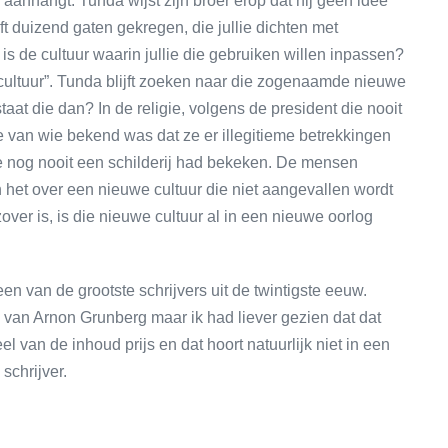
aanhangt. Tunda wijst zijn broer erop dat hij geen idee
eft duizend gaten gekregen, die jullie dichten met
is de cultuur waarin jullie die gebruiken willen inpassen?
cultuur”. Tunda blijft zoeken naar die zogenaamde nieuwe
at die dan? In de religie, volgens de president die nooit
 van wie bekend was dat ze er illegitieme betrekkingen
ie nog nooit een schilderij had bekeken. De mensen
het over een nieuwe cultuur die niet aangevallen wordt
ver is, is die nieuwe cultuur al in een nieuwe oorlog
n van de grootste schrijvers uit de twintigste eeuw.
van Arnon Grunberg maar ik had liever gezien dat dat
 van de inhoud prijs en dat hoort natuurlijk niet in een
schrijver.