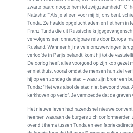
zwarte baard noopte hem tot zwijgzaamheid”. Of het
Natasha: ““Als je alleen voor mij bij ons bent, schie
Tunda. Ze haalde opgelucht adem en liet hem in 
Franz Tunda die uit Russische krijgsgevangenscha
vervolgens een onnavolgbare reis door Europa maak
Rusland. Wanneer hij na vele omzwervingen terugk
verloofde in Parijs belandt, komt hij tot de vaststel
De oorlog heeft alles voorgoed op zijn kop gezet m
er niet thuis, vooral omdat de mensen hun ziel verlo
hij op een zondag de stad – waar zijn broer een bu
Tunda: “Het was alsof de stad niet bewoond was.
kerkhoven op verlof. Je vermoedde dat de graven
Het nieuwe leven had razendsnel nieuwe conventie
heersen waaraan de burgers zich conformeerden zo
over dit thema tussen Tunda en een fabrieksdirecteur