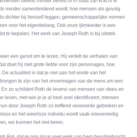
mensen steeds minder bereid of in staat zijn kracht te
eds minder samenbindend wordt; hoe mensen als gevolg
s dichter bij henzelf leggen, gemeenschappelijke normen
en voor het eigenbelang. Ook onze ijkmeester is een
n lot te bepalen. Het werk van Joseph Roth is bij uitstek
eer een genot om te lezen. Hij vertelt de verhalen van
 doet hij met grote liefde voor zijn personages, hoe
. De actualiteit is dat je niet aan het einde van het
rdrongen te zijn van het onvermogen van de mens om een
 En zo schildert Roth de levens van mensen van vlees en
 leven, met wie je je al heel snel identificeert, mensen
j hun door Joseph Roth zo treffend verwoorde gebreken en
deloos en het weerloze individu wordt vaak onevenredig
en, we kunnen het niet keren.
eph Rot, dat er nog maar veel werk van hem heruitgebracht