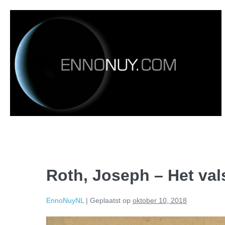
Roth, Joseph – Het val
EnnoNuyNL
|
Geplaatst op
oktober 10, 2018