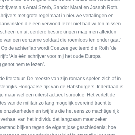
hrijvers als Antal Szerb, Sandor Marai en Joseph Roth.
hrijvers met grote regelmaat in nieuwe vertalingen en
 aanwinsten die een verwoed lezer niet had willen missen.
verscheen en uit eerdere besprekingen mag men afleiden
kje van een eenzame soldaat die roemloos ten onder gaat’
. Op de achterflap wordt Coetzee geciteerd die Roth ‘de
ijft: ‘Als één schrijver voor mij het oude Europa
 genot hem te lezen’.
e literatuur. De meeste van zijn romans spelen zich af in
tenrijks-Hongaarse rijk van de Habsburgers. Inderdaad is
 maar wel een uiterst actueel sprookje. Het vertelt de
 van de militair zo lang mogelijk overeind tracht te
 de onzekerheden en twijfels die het eens zo machtige rijk
t verhaal van het individu dat langzaam maar zeker
bestand blijken tegen de eigentijdse geschiedenis; hoe