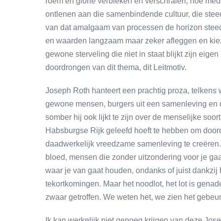
roem en glorie verbleken en verschralen, hoe mede
ontlenen aan die samenbindende cultuur, die ste
van dat amalgaam van processen de horizon steed
en waarden langzaam maar zeker afleggen en kiez
gewone sterveling die niet in staat blijkt zijn eige
doordrongen van dit thema, dit Leitmotiv.
Joseph Roth hanteert een prachtig proza, telkens w
gewone mensen, burgers uit een samenleving en dat
somber hij ook lijkt te zijn over de menselijke soort
Habsburgse Rijk geleefd hoeft te hebben om doo
daadwerkelijk vreedzame samenleving te creëren.
bloed, mensen die zonder uitzondering voor je gaan
waar je van gaat houden, ondanks of juist dankzi
tekortkomingen. Maar het noodlot, het lot is gena
zwaar getroffen. We weten het, we zien het gebeur
Ik kan werkelijk niet genoeg krijgen van deze Jos