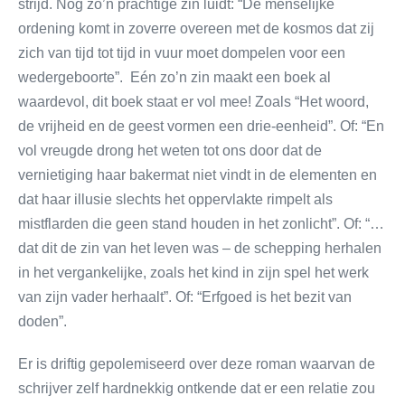
strijd. Nog zo’n prachtige zin luidt: “De menselijke
ordening komt in zoverre overeen met de kosmos dat zij
zich van tijd tot tijd in vuur moet dompelen voor een
wedergeboorte”. Eén zo’n zin maakt een boek al
waardevol, dit boek staat er vol mee! Zoals “Het woord,
de vrijheid en de geest vormen een drie-eenheid”. Of: “En
vol vreugde drong het weten tot ons door dat de
vernietiging haar bakermat niet vindt in de elementen en
dat haar illusie slechts het oppervlakte rimpelt als
mistflarden die geen stand houden in het zonlicht”. Of: “…
dat dit de zin van het leven was – de schepping herhalen
in het vergankelijke, zoals het kind in zijn spel het werk
van zijn vader herhaalt”. Of: “Erfgoed is het bezit van
doden”.
Er is driftig gepolemiseerd over deze roman waarvan de
schrijver zelf hardnekkig ontkende dat er een relatie zou