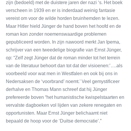
zijn (bedoeld) met de duistere jaren der nazi ‘s. Het boek
verscheen in 1939 en er is inderdaad weinig fantasie
vereist om voor de wilde horden bruinhemden te lezen.
Maar Hitler hield Jünger de hand boven het hoofd en de
roman kon zonder noemenswaardige problemen
gepubliceerd worden. In zijn nawoord merkt Jan Ipema,
schrijver van een tweedelige biografie van Ernst Jünger,
op: “Zelf zegt Jünger dat de roman minder tot het terrein
van de literatuur behoort dan tot dat der visioenen:’….als
voorbeeld voor wat men in Westfalen en ook bij ons in
Nedersaksen de ‘voorbrand’ noemt.’ Veel gemystificeer
derhalve en Thomas Mann schreef dat hij Jünger
prefereerde boven “het humanistische kwispelstaarten en
vervalste dagboeken vol lijden van zekere renegaten en
opportunisten. Maar Ernst Jünger belichaamt niet
bepaald de hoop voor de ‘Duitse democratie’.”