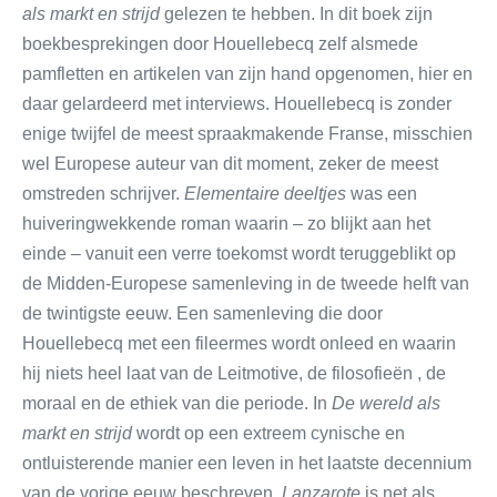
als markt en strijd
gelezen te hebben. In dit boek zijn
boekbesprekingen door Houellebecq zelf alsmede
pamfletten en artikelen van zijn hand opgenomen, hier en
daar gelardeerd met interviews. Houellebecq is zonder
enige twijfel de meest spraakmakende Franse, misschien
wel Europese auteur van dit moment, zeker de meest
omstreden schrijver.
Elementaire deeltjes
was een
huiveringwekkende roman waarin – zo blijkt aan het
einde – vanuit een verre toekomst wordt teruggeblikt op
de Midden-Europese samenleving in de tweede helft van
de twintigste eeuw. Een samenleving die door
Houellebecq met een fileermes wordt onleed en waarin
hij niets heel laat van de Leitmotive, de filosofieën , de
moraal en de ethiek van die periode. In
De wereld als
markt en strijd
wordt op een extreem cynische en
ontluisterende manier een leven in het laatste decennium
van de vorige eeuw beschreven.
Lanzarote
is net als