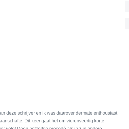
an deze schrijver en ik was daarover dermate enthousiast
aanschafte. Dit keer gaat het om vierenveertig korte
er volgt Deen hetzelfde procedé als in zijn andere