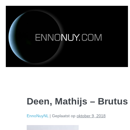
Deen, Mathijs – Brutus
EnnoNuyNL
|
Geplaatst op
oktober 9, 2018