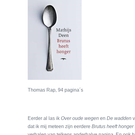
Thomas Rap, 94 pagina´s
Eerder al las ik
Over oude wegen
en
De wadden
v
dat ik mij meteen zijn eerdere
Brutus heeft honger
verhalen van telkens anderhalve pagina. En ook hi