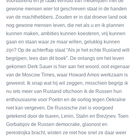
voortdurend en je raakt vervuld van medelijden met de
gewone mensen wier lot geschreven staat in de handen
van de machthebbers. Zouden er in dat droeve land ook
nog gewone mensen leven, die net als u en ik plannen
kunnen maken, ambities kunnen koesteren, vrij kunnen
gaan en staan waar ze maar willen, gelukkig kunnen
zijn? Op de achterflap staat “Als je het echte Rusland wilt
begrijpen, lees dan dit boek”. De onlangs om het leven
gekomen Derk Sauer is hier aan het woord, ooit eigenaar
van de Moscow Times, waar Howard Amos werkzaam is
geweest. Ik snap wat hij wil zeggen, misschien begrijp ik
nu iets meer van Rusland ofschoon ik de Russen hun
enthousiasme voor Poetin en de oorlog tegen Oekraïne
niet kan vergeven. De Russische ziel is voorgoed
getekend door de tsaren, Lenin, Stalin en Brezjnev. Toen
Gorbatsjov de Russen democratie, glasnost en
perestrojka bracht, wisten ze niet hoe snel ze daar weer