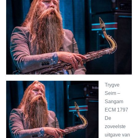
Trygve
Seim –
Sangam
ECM 1797
De
zoveelste
uitgave van