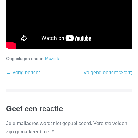
Opgeslagen onder:
Muziek
← Vorig bericht
Volgend bericht %rarr;
Geef een reactie
Je e-mailadres wordt niet gepubliceerd.
Vereiste velden
zijn gemarkeerd met
*