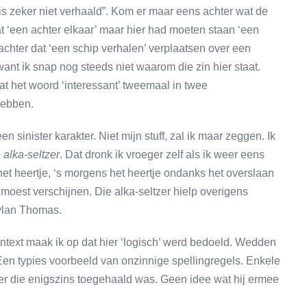
is zeker niet verhaald”. Kom er maar eens achter wat de
at ‘een achter elkaar’ maar hier had moeten staan ‘een
 achter dat ‘een schip verhalen’ verplaatsen over een
want ik snap nog steeds niet waarom die zin hier staat.
at het woord ‘interessant’ tweemaal in twee
hebben.
en sinister karakter. Niet mijn stuff, zal ik maar zeggen. Ik
 alka-seltzer
. Dat dronk ik vroeger zelf als ik weer eens
et heertje, ‘s morgens het heertje ondanks het overslaan
moest verschijnen. Die alka-seltzer hielp overigens
Dylan Thomas.
ontext maak ik op dat hier ‘logisch’ werd bedoeld. Wedden
Een typies voorbeeld van onzinnige spellingregels. Enkele
feer die enigszins toegehaald was. Geen idee wat hij ermee