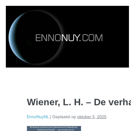
Wiener, L. H. – De verh
EnnoNuyNL
|
Geplaatst op
oktober 5, 2025