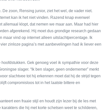
 De zoon, Rensing junior, ziet het wel, de vader niet.
nternet kan ik het niet vinden. Razend knap evenwel
 het allemaal klopt, dat nemen we maar aan. Maar had hier
worden afgerekend. Hij moet dus grondige research gedaan
 maar vind op internet alleen uitslachtpercentage. Ik
 vier zinloze pagina’s met aanbevelingen had ik liever een
rte hoofdstukken. Gek genoeg voel ik sympathie voor deze
 Groningse slager. “Ik ben slager, geen ondernemer” merkt
 voor slachtvee tot hij erkennen moet dat hij de strijd tegen
jft compromisloos tot in het laatste bittere en
anteert een fraaie stijl en houdt zijn lezer bij de les met
 karakters die hij met korte schetsen weet te schilderen,