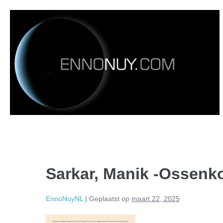
Sarkar, Manik -Ossenk
EnnoNuyNL
|
Geplaatst op
maart 22, 2025