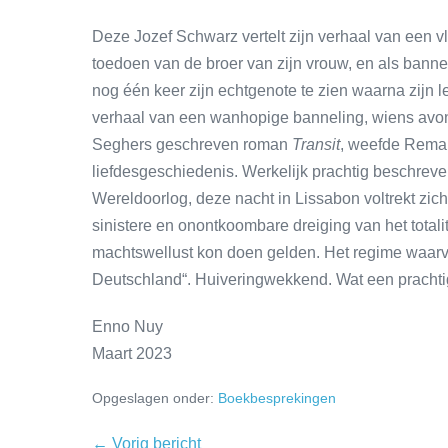
Deze Jozef Schwarz vertelt zijn verhaal van een v
toedoen van de broer van zijn vrouw, en als banneli
nog één keer zijn echtgenote te zien waarna zijn 
verhaal van een wanhopige banneling, wiens avon
Seghers geschreven roman
Transit
, weefde Remar
liefdesgeschiedenis. Werkelijk prachtig beschreve
Wereldoorlog, deze nacht in Lissabon voltrekt zic
sinistere en onontkoombare dreiging van het totalit
machtswellust kon doen gelden. Het regime waarva
Deutschland“. Huiveringwekkend. Wat een pracht
Enno Nuy
Maart 2023
Opgeslagen onder:
Boekbesprekingen
← Vorig bericht