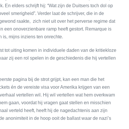
. En elders schrijft hij: “Wat zijn de Duitsers toch dol op
eel smerigheid”. Verder laat de schrijver, die in de
ewond raakte, zich niet uit over het perverse regime dat
 in een onoverzienbare ramp heeft gestort. Remarque is
 is, mijns inziens ten onrechte.
t tot uiting komen in individuele daden van de kritiekloze
r zij een rol spelen in de geschiedenis die hij vertellen
eerste pagina bij de strot grijpt, kan een man die het
kets én de vereiste visa voor Amerika krijgen van een
 verhaal vertellen wil. Hij wil vertellen wat hem overkwam
hem gaan, voordat hij vragen gaat stellen en misschien
rhaal verteld heeft, heeft hij de nagedachtenis aan zijn
 de anonimiteit in de hoop ooit de ballast waar de nazi’s