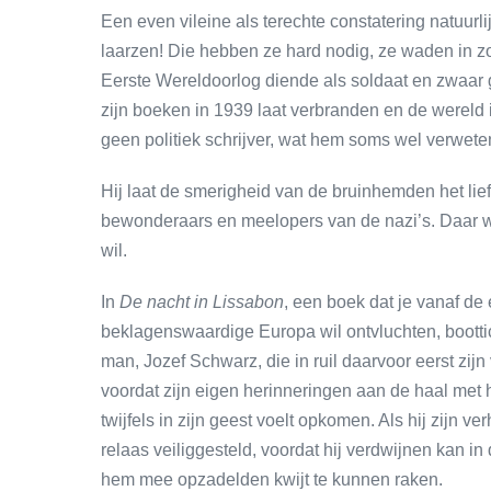
Een even vileine als terechte constatering natuurlijk
laarzen! Die hebben ze hard nodig, ze waden in zov
Eerste Wereldoorlog diende als soldaat en zwaar g
zijn boeken in 1939 laat verbranden en de wereld
geen politiek schrijver, wat hem soms wel verweten
Hij laat de smerigheid van de bruinhemden het liefs
bewonderaars en meelopers van de nazi’s. Daar waa
wil.
In
De nacht in Lissabon
, een boek dat je vanaf de 
beklagenswaardige Europa wil ontvluchten, boottic
man, Jozef Schwarz, die in ruil daarvoor eerst zijn
voordat zijn eigen herinneringen aan de haal met 
twijfels in zijn geest voelt opkomen. Als hij zijn ve
relaas veiliggesteld, voordat hij verdwijnen kan in
hem mee opzadelden kwijt te kunnen raken.