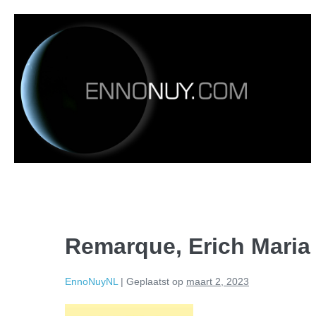
Remarque, Erich Maria 
EnnoNuyNL
|
Geplaatst op
maart 2, 2023