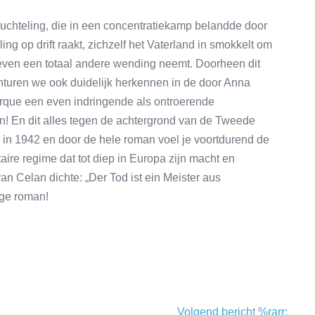
luchteling, die in een concentratiekamp belandde door
ng op drift raakt, zichzelf het Vaterland in smokkelt om
leven een totaal andere wending neemt. Doorheen dit
turen we ook duidelijk herkennen in de door Anna
que een even indringende als ontroerende
n! En dit alles tegen de achtergrond van de Tweede
h in 1942 en door de hele roman voel je voortdurend de
aire regime dat tot diep in Europa zijn macht en
n Celan dichte: „Der Tod ist ein Meister aus
ige roman!
Volgend bericht %rarr;