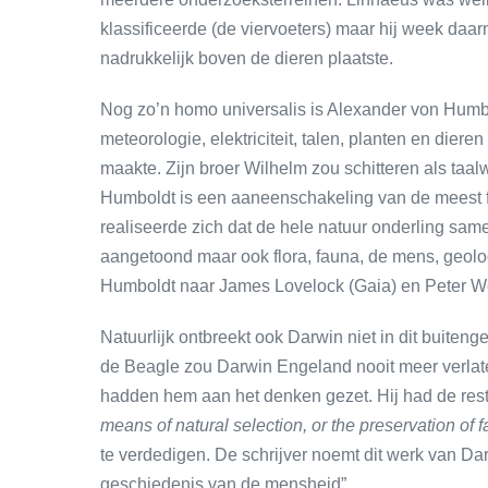
klassificeerde (de viervoeters) maar hij week daar
nadrukkelijk boven de dieren plaatste.
Nog zo’n homo universalis is Alexander von Humb
meteorologie, elektriciteit, talen, planten en dier
maakte. Zijn broer Wilhelm zou schitteren als taa
Humboldt is een aaneenschakeling van de meest 
realiseerde zich dat de hele natuur onderling same
aangetoond maar ook flora, fauna, de mens, geologi
Humboldt naar James Lovelock (Gaia) en Peter We
Natuurlijk ontbreekt ook Darwin niet in dit buiteng
de Beagle zou Darwin Engeland nooit meer verlate
hadden hem aan het denken gezet. Hij had de rest
means of natural selection, or the preservation of fa
te verdedigen. De schrijver noemt dit werk van Dar
geschiedenis van de mensheid”.