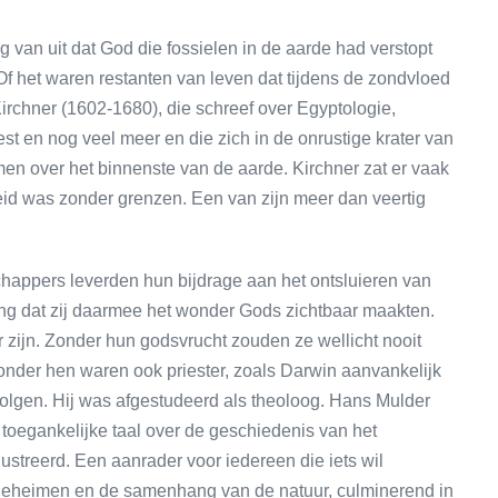
 van uit dat God die fossielen in de aarde had verstopt
Of het waren restanten van leven dat tijdens de zondvloed
chner (1602-1680), die schreef over Egyptologie,
st en nog veel meer en die zich in de onrustige krater van
en over het binnenste van de aarde. Kirchner zat er vaak
heid was zonder grenzen. Een van zijn meer dan veertig
happers leverden hun bijdrage aan het ontsluieren van
ing dat zij daarmee het wonder Gods zichtbaar maakten.
zijn. Zonder hun godsvrucht zouden ze wellicht nooit
nder hen waren ook priester, zoals Darwin aanvankelijk
 volgen. Hij was afgestudeerd als theoloog. Hans Mulder
 toegankelijke taal over de geschiedenis van het
lustreerd. Een aanrader voor iedereen die iets wil
geheimen en de samenhang van de natuur, culminerend in