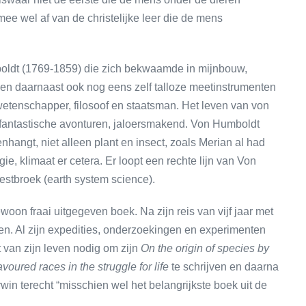
mee wel af van de christelijke leer die de mens
oldt (1769-1859) die zich bekwaamde in mijnbouw,
en en daarnaast ook nog eens zelf talloze meetinstrumenten
lwetenschapper, filosoof en staatsman. Het leven van von
fantastische avonturen, jaloersmakend. Von Humboldt
nhangt, niet alleen plant en insect, zoals Merian al had
e, klimaat er cetera. Er loopt een rechte lijn van Von
stbroek (earth system science).
ewoon fraai uitgegeven boek. Na zijn reis van vijf jaar met
n. Al zijn expedities, onderzoekingen en experimenten
 van zijn leven nodig om zijn
On the origin of species by
voured races in the struggle for life
te schrijven en daarna
win terecht “misschien wel het belangrijkste boek uit de