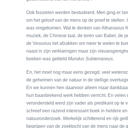
Ook fossielen werden bestudeerd. Men ging er lang
om het geloof van de mens op de proef te stellen. 
was omgekomen. Wat te denken van Athanasius Kir
muziek, de Chinese taal, de toren van Babel, de pe
de Vesuvius liet afzakken om meer te weten te kom
naast in zijn verklaringen maar zijn nieuwsgierig
boeken was getiteld
Mundus Subterraneus
.
En, het moet nog maar eens gezegd, veel wetensc
de geheimen van de natuur in de stellige overtuig
En we kunnen hen daarvoor alleen maar dankbaar 
hun baanbrekend werk hebben verricht. En velen o
verondersteld werd zijn vader als predikant op te
schreef een razend interessant boek in heldere en
natuuronderzoek. Werkelijk schitterend en rijk geïl
begrijpen van de zoektocht van de mens naar de 