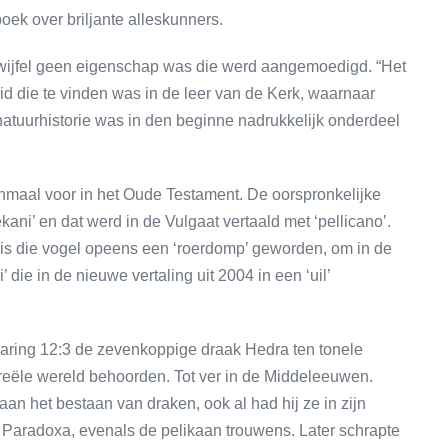
oek over briljante alleskunners.
t twijfel geen eigenschap was die werd aangemoedigd. “Het
id die te vinden was in de leer van de Kerk, waarnaar
natuurhistorie was in den beginne nadrukkelijk onderdeel
nmaal voor in het Oude Testament. De oorspronkelijke
ani’ en dat werd in de Vulgaat vertaald met ‘pellicano’.
is die vogel opeens een ‘roerdomp’ geworden, om in de
’ die in de nieuwe vertaling uit 2004 in een ‘uil’
ring 12:3 de zevenkoppige draak Hedra ten tonele
e reële wereld behoorden. Tot ver in de Middeleeuwen.
aan het bestaan van draken, ook al had hij ze in zijn
e Paradoxa, evenals de pelikaan trouwens. Later schrapte