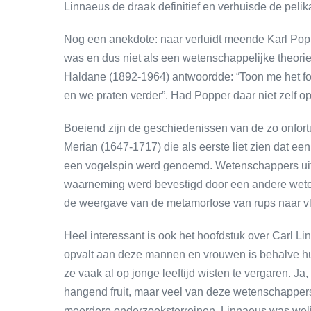
Linnaeus de draak definitief en verhuisde de pelik
Nog een anekdote: naar verluidt meende Karl Popper
was en dus niet als een wetenschappelijke theor
Haldane (1892-1964) antwoordde: “Toon me het fo
en we praten verder”. Had Popper daar niet zelf
Boeiend zijn de geschiedenissen van de zo onfort
Merian (1647-1717) die als eerste liet zien dat ee
een vogelspin werd genoemd. Wetenschappers uit h
waarneming werd bevestigd door een andere weten
de weergave van de metamorfose van rups naar vl
Heel interessant is ook het hoofdstuk over Carl L
opvalt aan deze mannen en vrouwen is behalve hu
ze vaak al op jonge leeftijd wisten te vergaren. Ja
hangend fruit, maar veel van deze wetenschappers
meerdere onderzoeksterreinen. Linnaeus was weli