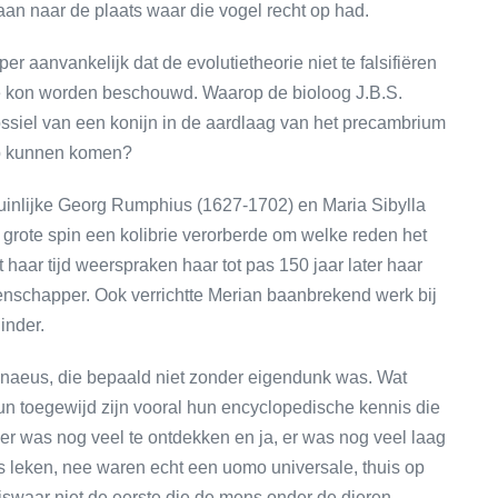
aan naar de plaats waar die vogel recht op had.
 aanvankelijk dat de evolutietheorie niet te falsifiëren
ie kon worden beschouwd. Waarop de bioloog J.B.S.
ssiel van een konijn in de aardlaag van het precambrium
 op kunnen komen?
uinlijke Georg Rumphius (1627-1702) en Maria Sibylla
n grote spin een kolibrie verorberde om welke reden het
aar tijd weerspraken haar tot pas 150 jaar later haar
schapper. Ook verrichtte Merian baanbrekend werk bij
inder.
innaeus, die bepaald niet zonder eigendunk was. Wat
n toegewijd zijn vooral hun encyclopedische kennis die
, er was nog veel te ontdekken en ja, er was nog veel laag
 leken, nee waren echt een uomo universale, thuis op
swaar niet de eerste die de mens onder de dieren