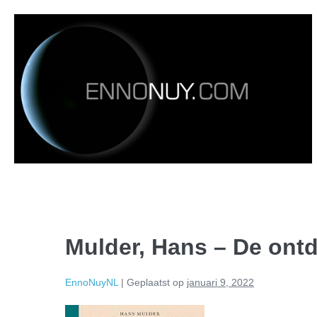
Mulder, Hans – De ont
EnnoNuyNL
|
Geplaatst op
januari 9, 2022