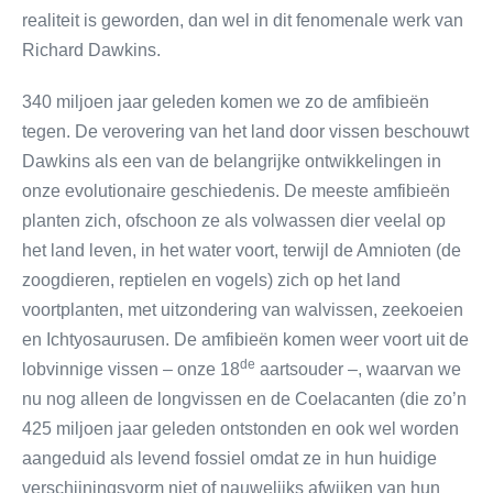
realiteit is geworden, dan wel in dit fenomenale werk van
Richard Dawkins.
340 miljoen jaar geleden komen we zo de amfibieën
tegen. De verovering van het land door vissen beschouwt
Dawkins als een van de belangrijke ontwikkelingen in
onze evolutionaire geschiedenis. De meeste amfibieën
planten zich, ofschoon ze als volwassen dier veelal op
het land leven, in het water voort, terwijl de Amnioten (de
zoogdieren, reptielen en vogels) zich op het land
voortplanten, met uitzondering van walvissen, zeekoeien
en Ichtyosaurusen. De amfibieën komen weer voort uit de
de
lobvinnige vissen – onze 18
aartsouder –, waarvan we
nu nog alleen de longvissen en de Coelacanten (die zo’n
425 miljoen jaar geleden ontstonden en ook wel worden
aangeduid als levend fossiel omdat ze in hun huidige
verschijningsvorm niet of nauwelijks afwijken van hun