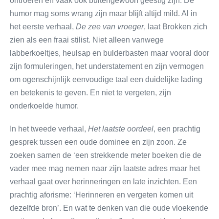
ontroeren en vaak ook buitengewoon geestig zijn. De
humor mag soms wrang zijn maar blijft altijd mild. Al in
het eerste verhaal,
De zee van vroeger
, laat Brokken zich
zien als een fraai stilist. Niet alleen vanwege
labberkoeltjes, heulsap en bulderbasten maar vooral door
zijn formuleringen, het understatement en zijn vermogen
om ogenschijnlijk eenvoudige taal een duidelijke lading
en betekenis te geven. En niet te vergeten, zijn
onderkoelde humor.
In het tweede verhaal,
Het laatste oordeel
, een prachtig
gesprek tussen een oude dominee en zijn zoon. Ze
zoeken samen de ‘een strekkende meter boeken die de
vader mee mag nemen naar zijn laatste adres maar het
verhaal gaat over herinneringen en late inzichten. Een
prachtig aforisme: ‘Herinneren en vergeten komen uit
dezelfde bron’. En wat te denken van die oude vloekende