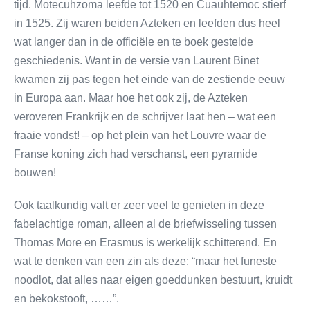
tijd. Motecuhzoma leefde tot 1520 en Cuauhtemoc stierf
in 1525. Zij waren beiden Azteken en leefden dus heel
wat langer dan in de officiële en te boek gestelde
geschiedenis. Want in de versie van Laurent Binet
kwamen zij pas tegen het einde van de zestiende eeuw
in Europa aan. Maar hoe het ook zij, de Azteken
veroveren Frankrijk en de schrijver laat hen – wat een
fraaie vondst! – op het plein van het Louvre waar de
Franse koning zich had verschanst, een pyramide
bouwen!
Ook taalkundig valt er zeer veel te genieten in deze
fabelachtige roman, alleen al de briefwisseling tussen
Thomas More en Erasmus is werkelijk schitterend. En
wat te denken van een zin als deze: “maar het funeste
noodlot, dat alles naar eigen goeddunken bestuurt, kruidt
en bekokstooft, ……”.