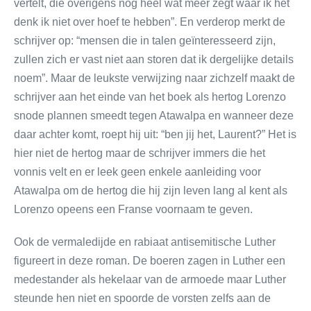
vertelt, die overigens nog heel wat meer zegt waar ik het
denk ik niet over hoef te hebben”. En verderop merkt de
schrijver op: “mensen die in talen geïnteresseerd zijn,
zullen zich er vast niet aan storen dat ik dergelijke details
noem”. Maar de leukste verwijzing naar zichzelf maakt de
schrijver aan het einde van het boek als hertog Lorenzo
snode plannen smeedt tegen Atawalpa en wanneer deze
daar achter komt, roept hij uit: “ben jij het, Laurent?” Het is
hier niet de hertog maar de schrijver immers die het
vonnis velt en er leek geen enkele aanleiding voor
Atawalpa om de hertog die hij zijn leven lang al kent als
Lorenzo opeens een Franse voornaam te geven.
Ook de vermaledijde en rabiaat antisemitische Luther
figureert in deze roman. De boeren zagen in Luther een
medestander als hekelaar van de armoede maar Luther
steunde hen niet en spoorde de vorsten zelfs aan de