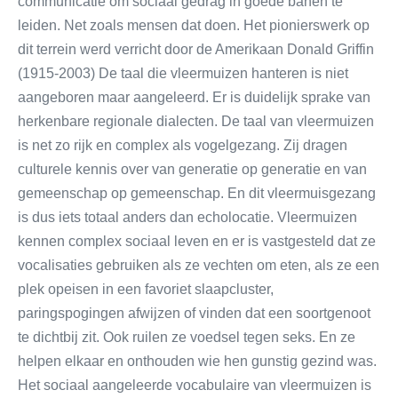
communicatie om sociaal gedrag in goede banen te
leiden. Net zoals mensen dat doen. Het pionierswerk op
dit terrein werd verricht door de Amerikaan Donald Griffin
(1915-2003) De taal die vleermuizen hanteren is niet
aangeboren maar aangeleerd. Er is duidelijk sprake van
herkenbare regionale dialecten. De taal van vleermuizen
is net zo rijk en complex als vogelgezang. Zij dragen
culturele kennis over van generatie op generatie en van
gemeenschap op gemeenschap. En dit vleermuisgezang
is dus iets totaal anders dan echolocatie. Vleermuizen
kennen complex sociaal leven en er is vastgesteld dat ze
vocalisaties gebruiken als ze vechten om eten, als ze een
plek opeisen in een favoriet slaapcluster,
paringspogingen afwijzen of vinden dat een soortgenoot
te dichtbij zit. Ook ruilen ze voedsel tegen seks. En ze
helpen elkaar en onthouden wie hen gunstig gezind was.
Het sociaal aangeleerde vocabulaire van vleermuizen is