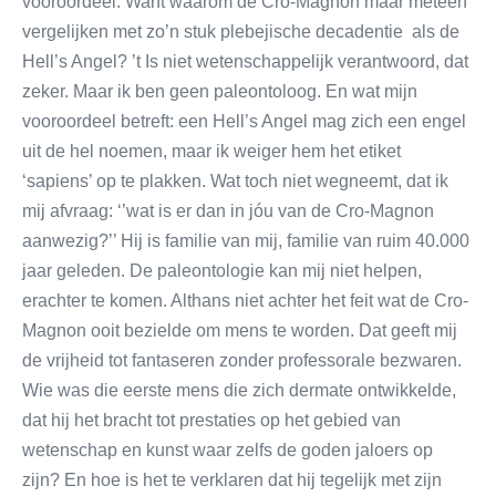
vooroordeel. Want waarom de Cro-Magnon maar meteen
vergelijken met zo’n stuk plebejische decadentie als de
Hell’s Angel? ’t Is niet wetenschappelijk verantwoord, dat
zeker. Maar ik ben geen paleontoloog. En wat mijn
vooroordeel betreft: een Hell’s Angel mag zich een engel
uit de hel noemen, maar ik weiger hem het etiket
‘sapiens’ op te plakken. Wat toch niet wegneemt, dat ik
mij afvraag: ‘’wat is er dan in jóu van de Cro-Magnon
aanwezig?’’ Hij is familie van mij, familie van ruim 40.000
jaar geleden. De paleontologie kan mij niet helpen,
erachter te komen. Althans niet achter het feit wat de Cro-
Magnon ooit bezielde om mens te worden. Dat geeft mij
de vrijheid tot fantaseren zonder professorale bezwaren.
Wie was die eerste mens die zich dermate ontwikkelde,
dat hij het bracht tot prestaties op het gebied van
wetenschap en kunst waar zelfs de goden jaloers op
zijn? En hoe is het te verklaren dat hij tegelijk met zijn