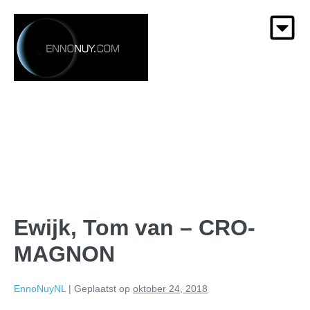
Ewijk, Tom van – CRO-
MAGNON
EnnoNuyNL
|
Geplaatst op
oktober 24, 2018