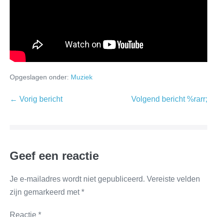
Opgeslagen onder:
Muziek
← Vorig bericht
Volgend bericht %rarr;
Geef een reactie
Je e-mailadres wordt niet gepubliceerd.
Vereiste velden
zijn gemarkeerd met
*
Reactie
*